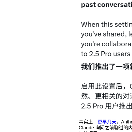
事实上，
更早几天
，Ant
Claude 询问之前聊