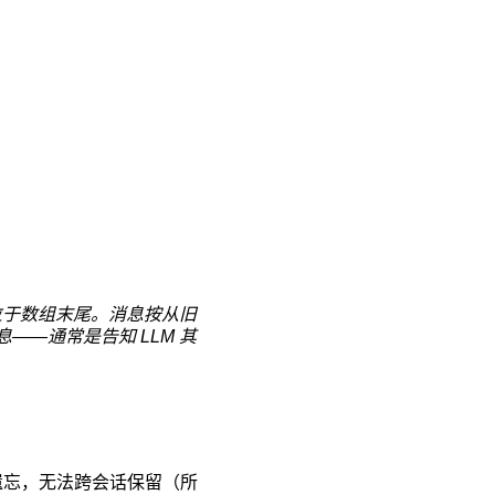
位于数组末尾。消息按从旧
—通常是告知 LLM 其
遗忘，无法跨会话保留（所