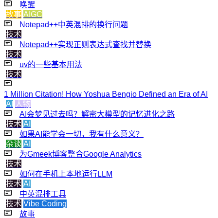
唤醒
故事
AIGC
Notepad++中英混排的换行问题
技术
Notepad++实现正则表达式查找并替换
技术
uv的一些基本用法
技术
1 Million Citation! How Yoshua Bengio Defined an Era of AI
AI
人物
AI会梦见过去吗？解密大模型的记忆进化之路
技术
AI
如果AI能学会一切，我有什么意义？
杂谈
AI
为Gmeek博客整合Google Analytics
技术
如何在手机上本地运行LLM
技术
AI
中英混排工具
技术
Vibe Coding
故事