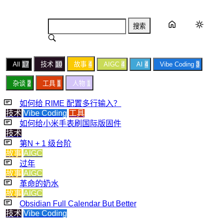
搜索
All
17
技术
10
故事
4
AIGC
4
AI
4
Vibe Coding
3
杂谈
2
工具
1
人物
1
如何给 RIME 配置多行输入？
技术
Vibe Coding
工具
如何给小米手表刷国际版固件
技术
第N + 1 级台阶
故事
AIGC
过年
故事
AIGC
革命的奶水
故事
AIGC
Obsidian Full Calendar But Better
技术
Vibe Coding